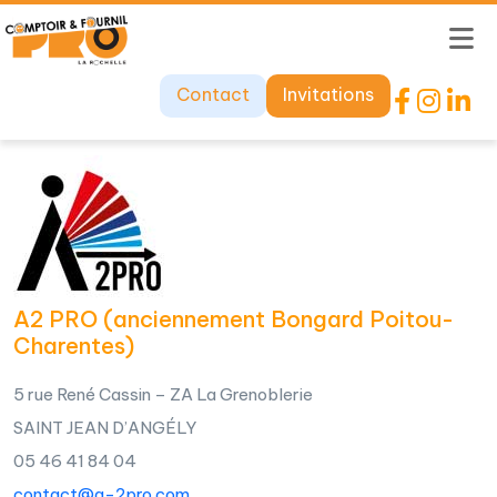
Contact
Invitations
A2 PRO (anciennement Bongard Poitou-
Charentes)
5 rue René Cassin – ZA La Grenoblerie
SAINT JEAN D’ANGÉLY
05 46 41 84 04
contact@a-2pro.com